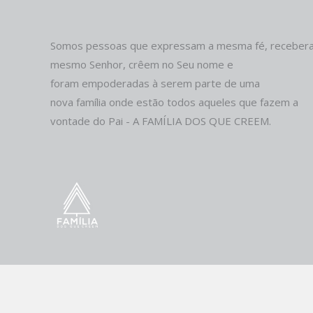
Somos pessoas que expressam a mesma fé, receber
mesmo Senhor, crêem no Seu nome e
foram empoderadas à serem parte de uma
nova família onde estão todos aqueles que fazem a
vontade do Pai - A FAMÍLIA DOS QUE CREEM.