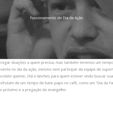
Funcionamento do Dia da Ação
ntregar doações a quem precisa, mas também teremos um tempo 
esente no dia da ação, mesmo sem participar da equipe de supo
colate quente, chá e lanches para quem estiver vindo buscar suas
sfrutam de um tempo de bate-papo no café, como um “Dia da Famí
o próximo e a pregação do evangelho.