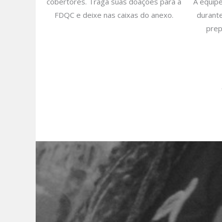
cobertores. Traga suas doações para a
A equipe
FDQC e deixe nas caixas do anexo.
durant
prep