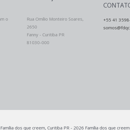
CONTAT
am o
Rua Omílio Monteiro Soares,
+55 41 3598
2650
somos@fdqc
Fanny - Curitiba PR
81030-000
Família dos que creem, Curitiba PR - 2026 Família dos que creem