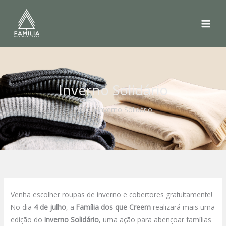
Ir
para
o
conteúdo
Inverno Solidário
Início
Inverno Solidário
Venha escolher roupas de inverno e cobertores gratuitamente!
No dia
4 de julho
, a
Família dos que Creem
realizará mais uma
edição do
Inverno Solidário
, uma ação para abençoar famílias