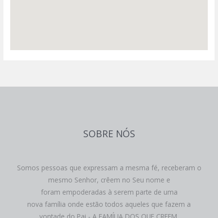
SOBRE NÓS
Somos pessoas que expressam a mesma fé, receberam o
mesmo Senhor, crêem no Seu nome e
foram empoderadas à serem parte de uma
nova família onde estão todos aqueles que fazem a
vontade do Pai - A FAMÍLIA DOS QUE CREEM.