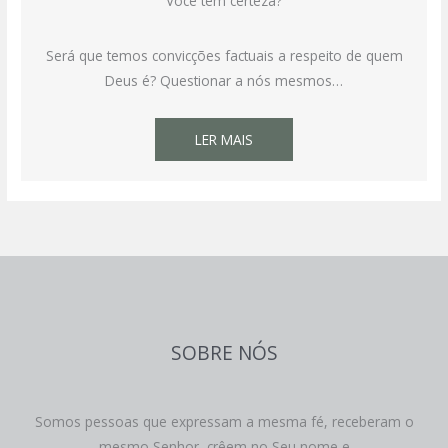
Você tem certeza?
Será que temos convicções factuais a respeito de quem
Deus é? Questionar a nós mesmos…
LER MAIS
SOBRE NÓS
Somos pessoas que expressam a mesma fé, receberam o
mesmo Senhor, crêem no Seu nome e