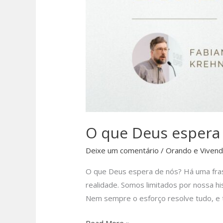
O que Deus espera
Deixe um comentário
/
Orando e Viven
O que Deus espera de nós? Há uma frase
realidade. Somos limitados por nossa h
Nem sempre o esforço resolve tudo, e
O
Read More »