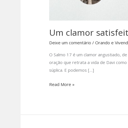
Um clamor satisfei
Deixe um comentário
/
Orando e Viven
O Salmo 17 é um clamor angustiado, d
oração que retrata a vida de Davi com
súplica. E podemos […]
Um
Read More »
clamor
satisfeito