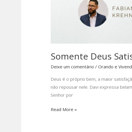
Somente Deus Sati
Deixe um comentário
/
Orando e Viven
Deus é o próprio bem, a maior satisfaçã
não repousar nele. Davi expressa belam
Senhor por
Somente
Read More »
Deus
Satisfaz